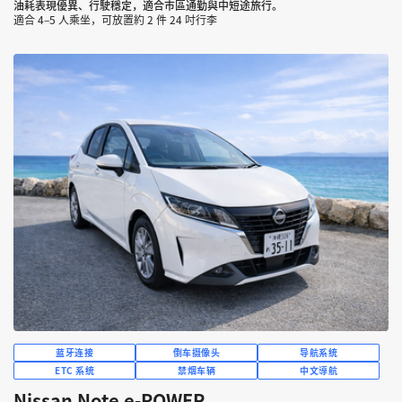
油耗表現優異、行駛穩定，適合市區通勤與中短途旅行。
適合 4–5 人乘坐，可放置約 2 件 24 吋行李
蓝牙连接
倒车摄像头
导航系统
ETC 系统
禁烟车辆
中文導航
Nissan Note e-POWER