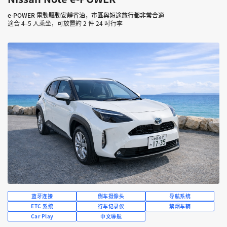
e-POWER 電動驅動安靜省油，市區與短途旅行都非常合適
適合 4–5 人乘坐，可放置約 2 件 24 吋行李
蓝牙连接
倒车摄像头
导航系统
ETC 系统
行车记录仪
禁烟车辆
Car Play
中文導航