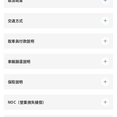
取消政策
※
注意事項
若因顧客個人因素取消預約，將依下列規定收取取消
交通方式
費用。
接驳车／計程車
如因颱風等天候因素，
航空公司已正式宣布航班取
自那霸機場開車約
15 分鐘
。
取車與付款說明
消
，則不收取取消費用。
可於那霸機場國內線抵達樓層
1 樓 1 號出口
出站，
但若在航班取消公告前，由顧客自行判斷取消，則將
穿越行人穿越道後，前往
14 號公車站後方「其他租
於門市辦理手續時，將確認並影印駕照，
依取消政策辦理。
車公司」區域
，
並向您說明車輛使用方式，以及各項保險與保障內
車輛歸還說明
或至
單軌電車「赤嶺站」南口
搭乘接駁車。
容。
於
黃金週、年末年始及盂蘭盆節期間
，部分商品可能
※
請務必事先聯絡預約接送
。
請於
合約規定時間內
，將車輛歸還至
指定地點
。
另有專屬取消政策，請以商品詳細頁面說明為準。
請務必攜帶
保險說明
公車
〈關於燃料〉
取消政策
於「
請於還車前，至
與根入口
」站下車，步行約
還車門市附近的加油站將油箱加滿
2 分鐘
。
後
若顧客於使用本公司租賃之車輛期間發生事故，
駕駛執照（
所有實際駕駛者皆需提供
）
使用日前
7 天（含）以前
：免費取消
歸還車輛。
並對本公司或第三方造成損害時，
顧客須負擔相關賠
使用 Google 地圖或車用導航搜尋
NOC（營業損失補償）
※ 若
加錯油種
，相關修理費用將
由顧客全額負擔
。
付款方式：
日幣現金／信用卡／各類 QR Code 行動
償責任
。
使用日前
6～3 天
：收取租車費用
20%
「ROYAL RENT A CAR」
支付
〈關於延長使用〉
NOC（Non-Operation Charge，營業損失補償）
即可順利抵達。