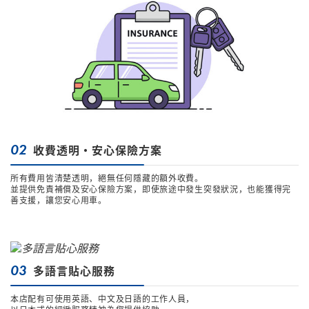
02
收費透明・安心保險方案
所有費用皆清楚透明，絕無任何隱藏的額外收費。
並提供免責補償及安心保險方案，即使旅途中發生突發狀況，也能獲得完
善支援，讓您安心用車。
03
多語言貼心服務
本店配有可使用英語、中文及日語的工作人員，