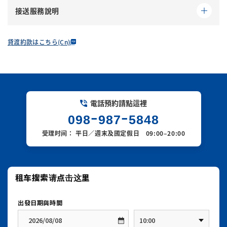
本公司已提供以下
保險與保障制度
，以補償事故時所
※ 若以
日幣現金
付款，請另攜帶
身分證明文件
。
使用日前
2 天～前一天
：收取租車費用
40%
若無法於合約時間內返回，請務必
事先聯絡出發門
係指因車輛無法營運所產生之
休業補償費用，須由顧
接送服務說明
產生之賠償責任；
※ 當日若無法確認駕駛執照，將無法出車，並將收取
若不清楚位置，歡迎透過本公司的 SNS 與我們聯
市
。
客負擔
。
當日取消
：收取租車費用
100%
但
免責金額
及
超出保險保障上限之賠償金額
，仍需由
100% 取消費用
。
絡。
※ 視當日預約狀況，可能無法提供延長服務。
★
機場免費接送服務
★
※ 預約完成後
1 小時內
可免費取消。
顧客自行負擔
。
貸渡約款はこちら(Cn)
如在租賃期間內發生事故、失竊、故障、車輛污損等
★所有租車方案皆包含
那霸機場／赤嶺站 免費接送
。
※ 依駕駛者所屬國家或地區，需出示相應的有效駕照
若未事先聯絡即延長使用，將收取
規定之違約金
。
情況，
保險與補償內容
或國際駕駛許可證（IDP）。
未經同意擅自延長租用時間，將視為
違反租賃合約
，
於車輛修理或清潔期間，作為本公司營業損失補償之
〈接送服務時間〉
因此產生之一切損失，
概由顧客自行負責
。
一部分，
對人賠償
：無上限
※ 請務必事先確認您的駕照是否符合日本法規之駕駛
那霸機場出發
：最晚至
19:30
不論損壞程度、修理或清潔天數，亦不論是否加入免
資格。
電話預約請點這裡
對物賠償
：無上限（免責額
10 萬日圓
）
責補償方案
，
門市出發
：最晚至
19:30
098ｰ987ｰ5848
均將收取以下費用：
※ 19:30 之後的接送服務，請
直接洽詢門市
。
車輛保險
：每次事故免責額
10 萬日圓
受理时间： 平日／週末及國定假日 09:00–20:00
〜給顧客的小提醒〜
營業損失補償（NOC）
：
車輛可自行行駛，並
歸還至原定門市
：
20,000 日圓
為了能順利接送您，請務必提前告知
搭乘航班資訊（航班號碼及抵達時間）
。
車輛可自行行駛：
2 萬日圓
車輛無法自行行駛，
未能歸還至原定門市
：
50,000 日
圓
【機場接送說明】
車輛無法行駛：
5 萬日圓
※ 發生事故時，
租賃契約即刻終止
，
請於那霸機場航廈抵達樓層
1 樓 1 號出口
出站後，
※ 如有違反本公司租賃條款、符合保險免責事項，
已支付之租金、優惠券等
恕不退還
。
穿越行人穿越道，於
或
無法取得警方事故證明
等情形，上述保險與補償