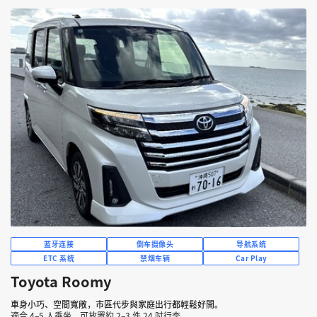
蓝牙连接
倒车摄像头
导航系统
ETC 系统
禁烟车辆
Car Play
Toyota Roomy
車身小巧、空間寬敞，市區代步與家庭出行都輕鬆好開。
適合 4–5 人乘坐，可放置約 2–3 件 24 吋行李