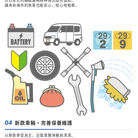
以日本式的細緻服務精神為您提供協助，
讓來自海外的旅客也能安心、放心地租車。
04
新款車輛・完善保養維護
以新款車型為主，全面落實保養與清潔，