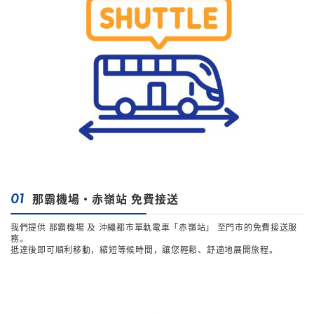
01
那霸機場・赤嶺站 免費接送
我們提供 那霸機場 及 沖繩都市單軌電車「赤嶺站」 至門市的免費接送服
務。
抵達後即可順利移動，縮短等候時間，讓您輕鬆、舒適地展開旅程。