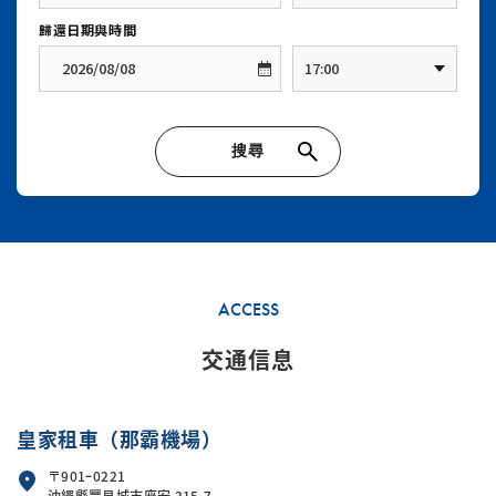
14 號公車站後方「其他租車公司」附近
集合。
將
不適用
。
※ 即使車輛可自行行駛，若屬
重大事故
，仍可能收取
50,000 日圓
。
※ 旅遊旺季期間，可能因接送人數集中、
全額補償方案（Full Cover）
機場周邊無法長時間停車或交通壅塞等因素，
加入本方案後，若不幸發生事故，
臨時調整
集合地點或接送方式
，敬請見諒與配合。
顧客原本需負擔的
車輛免責金額將可免除
。
（本公司將依現場狀況彈性處理。）
僅限
出發時申請
租賃途中
無法加入或取消
全額補償費用
：
每日
2,980 日圓（含稅）
ACCESS
交通信息
皇家租車（那霸機場）
〒901ｰ0221
沖繩縣豐見城市座安 315-7