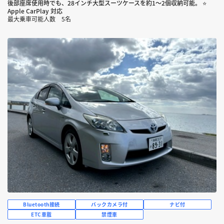
後部座席使用時でも、28インチ大型スーツケースを約1～2個収納可能。 ⭐
Apple CarPlay 対応
最大乗車可能人数 5名
Bluetooth接続
バックカメラ付
ナビ付
ETC車載
禁煙車