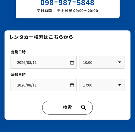
できません。その際は、キャンセル料100%を頂戴
無断で契約時間を延長された場合は
賃貸借契約違反
098ｰ987ｰ5848
（自走可能な場合）
営業所発
：～19:30 最終便
いたします。
車両保険
：1事故につき免責
10万円
となり、これにより発生する
すべての損害はお客様
受付時間： 平土日祝 09:00～20:00
※ 19:30 以降の送迎については、
営業所へ直接ご相
レンタカーを予定の店舗に返還されなかった場
のご負担
となります。
談ください
。
休業補償
：
合 50,000円
（自走不可能な場合）
〜お客様へのお願い〜
自走可能：
2万円
お迎えをスムーズに行うため、**ご搭乗の航空便情
※事故の場合、レンタル契約はその時点で終了とな
報（便名・到着時間）**を必ずお知らせください。
自走不可能：
5万円
ります。また当社が受領済みのレンタル料金、クー
※ 上記の保険・補償制度は、当社貸渡約款違反、保
ポン等は返金できません。
【空港お迎えの場合】
険約款の免責事項に該当する場合、
那覇空港ターミナルビル到着フロア
1階・1番出口
または
警察の事故証明が取得できない場合
などに
※自走返却されても重大事故については50,000円申
を出て横断歩道を渡り、
は、
適用されません
。
し受ける場合もございます。
14番バス乗り場奥「その他レンタカー」付近
にてお
待ち合わせをお願いいたします。
フルカバー補償について
本制度にご加入いただくと、万一の事故の際にお客
※ 繁忙期には他のお客様と時間が重なる場合や、
様のご負担となる
ターミナル周辺での長時間駐車ができない場合、
車両免責額のお支払いが免除
されます。
また渋滞状況により
待ち合わせ場所や送迎方法を
変更
する可能性がございます。
お申し込みは
出発時のみ
（状況に応じて柔軟に対応いたしますので、ご理