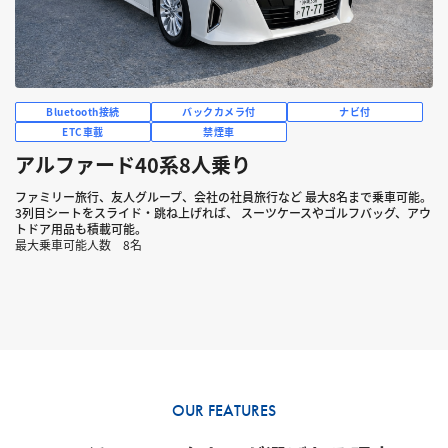
Bluetooth接続
バックカメラ付
ナビ付
ETC車載
禁煙車
アルファード40系8人乗り
ファミリー旅行、友人グループ、会社の社員旅行など 最大8名まで乗車可能。
3列目シートをスライド・跳ね上げれば、 スーツケースやゴルフバッグ、アウ
トドア用品も積載可能。
最大乗車可能人数 8名
OUR FEATURES