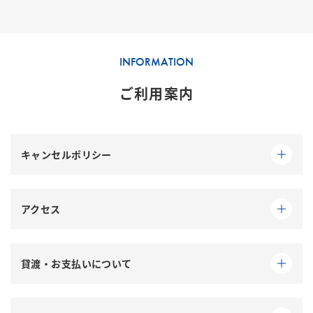
INFORMATION
ご利用案内
キャンセルポリシー
※ 注意：お客様個人の事情によりキャンセルされる
場合下記のようにチャージが発生いたします。
アクセス
台風の時は航空会社が欠航判断された場合はキャン
アクセス方法
セル料金は発生しません。
シャトルバス・タクシー
貸渡・お支払いについて
那覇空港から車で約15分。
但し、欠航判断される前お客様の判断でキャンセル
那覇空港国内線到着フロア1階・
1番出口
を出て横断
店舗での受付時に、運転免許証の確認およびコピー
する場合はキャンセルポリシーに適用されます。
歩道を渡り、