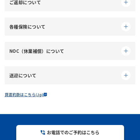
を行い、
ご返却について
**14番バス乗り場奥「その他レンタカー」**付近、
レンタカーのご説明、各種保険・補償内容について
ゴールデンウィーク、年末年始、お盆の時期には商
または
モノレール赤嶺駅 南口
にてシャトルバスを
ご案内いたします。
品詳細にて別途キャンセルポリシーがある場合があ
ご契約の時間までに、
指定の場所へご返却
くださ
ご利用いただけます。
ります。
い。
各種保険について
※
事前連絡が必要
です。
ご持参いただくもの
〈燃料について〉
キャンセルポリシー
当社より借受けたレンタカーで事故を起こし、当社
路線バス
ご返却前に、
返却店舗付近のガソリンスタンドにて
または第三者に損害を与えた場合、
運転免許証（運転される方
全員分
）
「
NOC（休業補償）について
与根入口
」下車、徒歩約2分。
利用日7日前：無し
燃料を満タン
にしてからご返却ください。
お客様には
その損害を賠償する責任
が発生します。
※
油種を間違えた場合
、修理費用は
全額お客様のご
お支払い方法：
現金（日本円）／クレジットカード
Googleマップで
利用日6日前~3日前：ご利用全額の20%
NOC(ノンオペレーションチャージ)とは休業補償の
負担
となります。
当社では、事故時に発生する賠償責任を補填するた
／各種QR決済
「ROYAL RENT A CAR」
事で、お客様の負担金となります。
送迎について
め、下記の
保険・補償制度
を付帯しておりますが、
※ 現金（日本円）でお支払いの場合は、
本人確認書
利用日2日前~前日：ご利用全額の40%
と検索していただくと、スムーズにご到着いただけ
〈ご延長される場合〉
万一借り受けたレンタカーで事故や盗難、故障、汚
免責金額
および
保険・補償制度の上限を超える賠償
類
をご持参ください。
ます。
ご契約時間までにお戻りいただけない場合は、
必ず
損等のトラブルが起こってしまった場合、車両の修
★
空港無料送迎あり
★
当日：ご利用全額の100%
額
については、
お客様のご負担
となります。
貸渡約款はこちら(Jp)
※ 当日、運転免許証の確認ができない場合は貸出で
事前に出発店舗までご連絡
ください。
繕や清掃期間中の営業補償の一部として 下記の金額
★全てのご利用に、
那覇空港・赤嶺駅の無料送迎
が
場所が分からない場合は、当社SNSよりお気軽にお
きません。
※ 予約状況により、延長できない場合がございま
を損傷の程度や修理・清掃期間、また免責補償制度
付いています。
予約後１時間以内の場合は無料キャンセル
保険・補償内容
問い合わせください。
その場合、
キャンセル料として利用料金の100%
す。
の加入の有無に係りなく申し受けます。
を申し受けます。
〈送迎対応可能時間〉
対人賠償
：無制限
ご連絡なく延長された場合は、
所定の違約金
を申し
レンタカーを予定店舗に返還された場
那覇空港発
：～19:30 最終便
※当日、運転免許証を確認できなかった場合、貸出
お電話でのご予約はこちら
受けます。
対物賠償
：無制限（免責
10万円
）
合 20,000円