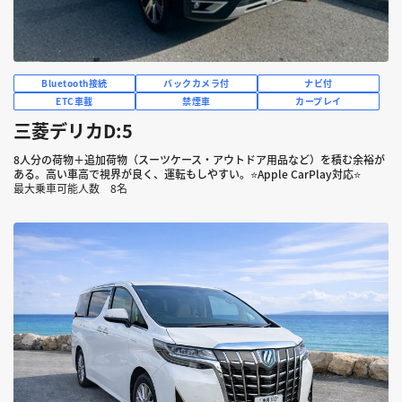
Bluetooth接続
バックカメラ付
ナビ付
ETC車載
禁煙車
カープレイ
三菱デリカD:5
8人分の荷物＋追加荷物（スーツケース・アウトドア用品など）を積む余裕が
ある。高い車高で視界が良く、運転もしやすい。⭐Apple CarPlay対応⭐
最大乗車可能人数 8名