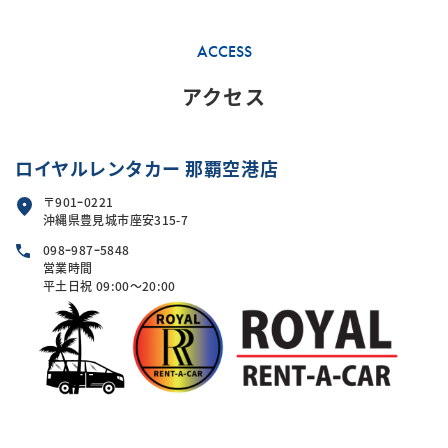
解・ご協力をお願いいたします。）
貸渡途中での
加入・解約は不可
ACCESS
フルカバー補償加入料
：
1日あたり
2,980円（税込）
アクセス
ロイヤルレンタカー 那覇空港店
〒901ｰ0221
沖縄県豊見城市座安315-7
098ｰ987ｰ5848
営業時間
平土日祝 09:00～20:00