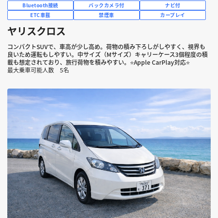
Bluetooth接続
バックカメラ付
ナビ付
ETC車載
禁煙車
カープレイ
ヤリスクロス
コンパクトSUVで、車高が少し高め。荷物の積み下ろしがしやすく、視界も
良いため運転もしやすい。中サイズ（Mサイズ）キャリーケース3個程度の積
載も想定されており、旅行荷物を積みやすい。⭐Apple CarPlay対応⭐
最大乗車可能人数 5名