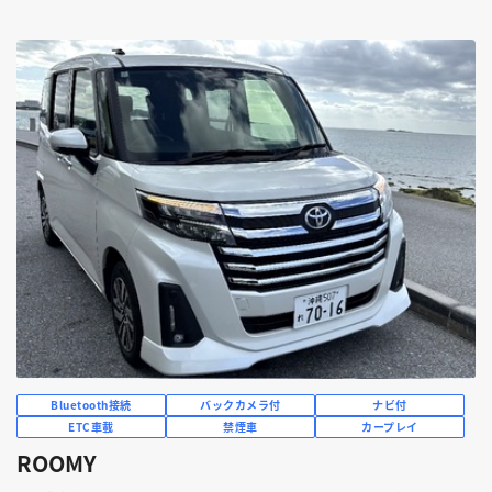
Bluetooth接続
バックカメラ付
ナビ付
ETC車載
禁煙車
カープレイ
ROOMY