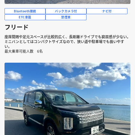
Bluetooth接続
バックカメラ付
ナビ付
ETC車載
禁煙車
フリード
座席間隔や足元スペースが比較的広く、長距離ドライブでも窮屈感が少ない。
ミニバンとしてはコンパクトサイズなので、狭い道や駐車場でも扱いやす
い。
最大乗車可能人数 6名